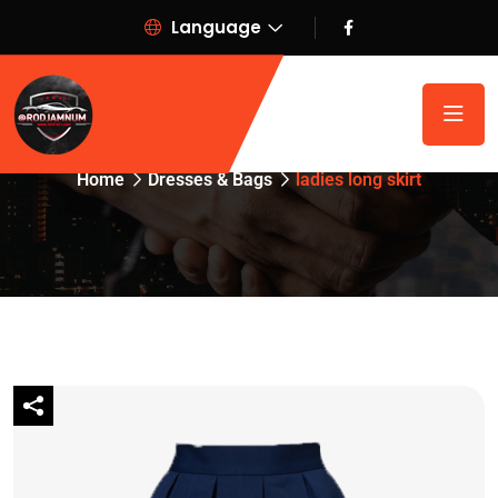
Language
ladies long skirt
Home
Dresses & Bags
ladies long skirt