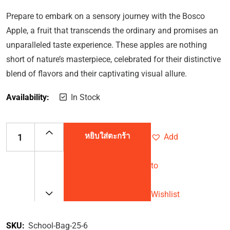
ให้คะแนน
5.00
ตั้งแต่ 1-
Prepare to embark on a sensory journey with the Bosco
5 คะแนน
Apple, a fruit that transcends the ordinary and promises an
unparalleled taste experience. These apples are nothing
short of nature’s masterpiece, celebrated for their distinctive
blend of flavors and their captivating visual allure.
Availability:
In Stock
หยิบใส่ตะกร้า
Add
to
Wishlist
SKU:
School-Bag-25-6